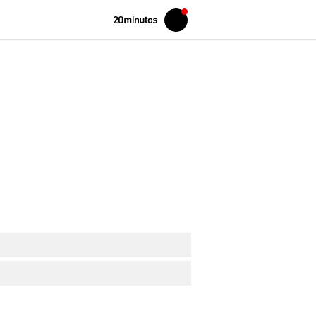
Volver
Iniciar
a
sesión
20MINUTOS.ES