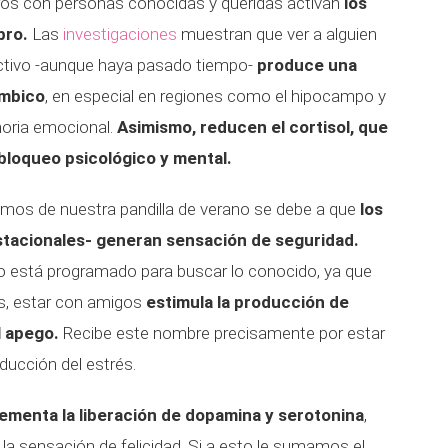
tros con personas conocidas y queridas activan
los
bro.
Las
investigaciones
muestran que ver a alguien
ctivo -aunque haya pasado tiempo-
produce una
ímbico
, en especial en regiones como el hipocampo y
moria emocional.
Asimismo, reducen el cortisol, que
 bloqueo psicológico y mental.
amos de nuestra pandilla de verano se debe a que
los
stacionales- generan sensación de seguridad.
o está programado para buscar lo conocido, ya que
s, estar con amigos
estimula la producción de
l apego.
Recibe este nombre precisamente por estar
educción del estrés.
ementa la liberación de dopamina y serotonina
,
a sensación de felicidad. Si a esto le sumamos el