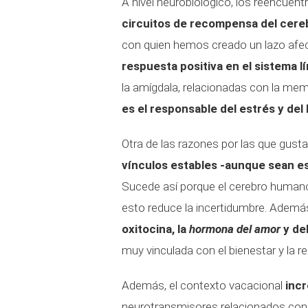
A nivel neurobiológico, los reencuen
circuitos de recompensa del cere
con quien hemos creado un lazo afe
respuesta positiva en el sistema l
la amígdala, relacionadas con la me
es el responsable del estrés y del
Otra de las razones por las que gust
vínculos estables -aunque sean e
Sucede así porque el cerebro human
esto reduce la incertidumbre. Ademá
oxitocina, la
hormona del amor
y de
muy vinculada con el bienestar y la r
Además, el contexto vacacional
incr
neurotransmisores relacionados con l