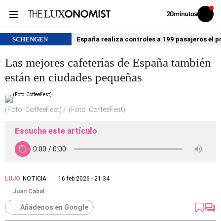
Volver
Iniciar
a
sesión
20MINUTOS.ES
SCHENGEN
España realiza controles a 199 pasajeros el p
Las mejores cafeterías de España también
están en ciudades pequeñas
(Foto: CoffeeFest)
(Foto: CoffeeFest)
Escucha este artículo
LUJO
NOTICIA
16 feb 2026 - 21:34
Juan Cabal
Añádenos en Google