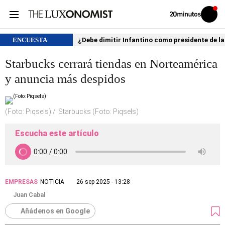
Volver
Iniciar
a
sesión
20MINUTOS.ES
ENCUESTA
¿Debe dimitir Infantino como presidente de la
Starbucks cerrará tiendas en Norteamérica
y anuncia más despidos
(Foto: Piqsels)
Starbucks (Foto: Piqsels)
Escucha este artículo
EMPRESAS
NOTICIA
26 sep 2025 - 13:28
Juan Cabal
Añádenos en Google