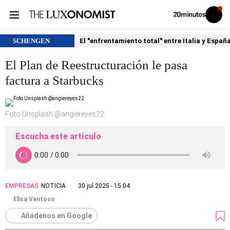
Volver
Iniciar
a
sesión
20MINUTOS.ES
SCHENGEN
El "enfrentamiento total" entre Italia y Españ
El Plan de Reestructuración le pasa
factura a Starbucks
Foto Unsplash @angiereyes22
Escucha este artículo
EMPRESAS
NOTICIA
30 jul 2025 - 15:04
Elisa Ventoso
Añádenos en Google