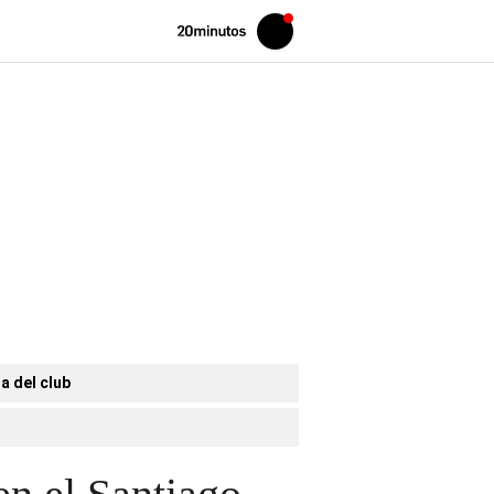
Volver
Iniciar
a
sesión
20MINUTOS.ES
a del club