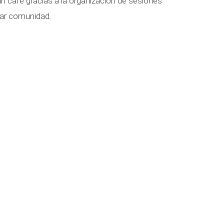
 un café gracias a la organización de sesiones
rar comunidad.