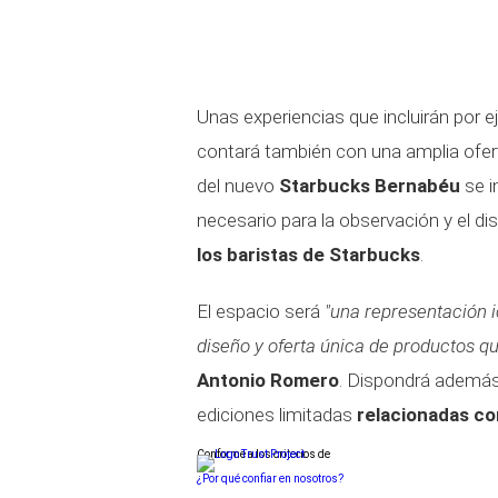
Unas experiencias que incluirán por 
contará también con una amplia ofert
del nuevo
Starbucks Bernabéu
se i
necesario para la observación y el d
los baristas de Starbucks
.
El espacio será
"una representación 
diseño y oferta única de productos q
Antonio Romero
. Dispondrá ademá
ediciones limitadas
relacionadas co
Conforme a los criterios de
¿Por qué confiar en nosotros?