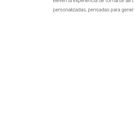
eleven la experiencia de tomarse allí
personalizadas, pensadas para gene