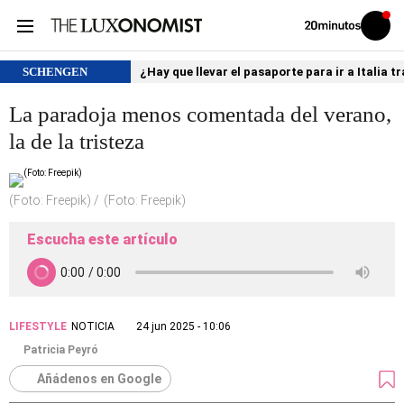
Volver
Iniciar
a
sesión
20MINUTOS.ES
SCHENGEN
¿Hay que llevar el pasaporte para ir a Italia
La paradoja menos comentada del verano,
la de la tristeza
(Foto: Freepik)
(Foto: Freepik)
Escucha este artículo
LIFESTYLE
NOTICIA
24 jun 2025 - 10:06
Patricia Peyró
Añádenos en Google