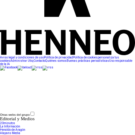
Aviso legal y condiciones de uso
Política de privacidad
Política de cookies
personaliza tus
cookies
Administrar Utiq
Contacto
Quiénes somos
Buenas prácticas periodísticas
Uso responsable
de la IA
Otras webs del grupo
Editorial y Medios
20minutos
La Información
Heraldo de Aragón
Alayans Media