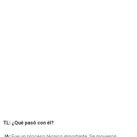
TL: ¿Qué pasó con él?
JA:
Fue un proceso técnico importante. Se movieron