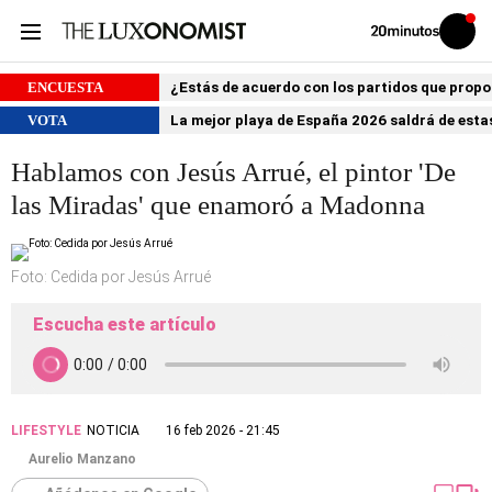
Volver
Iniciar
a
sesión
20MINUTOS.ES
ENCUESTA
¿Estás de acuerdo con los partidos que prop
VOTA
La mejor playa de España 2026 saldrá de estas
Hablamos con Jesús Arrué, el pintor 'De
las Miradas' que enamoró a Madonna
Foto: Cedida por Jesús Arrué
Escucha este artículo
LIFESTYLE
NOTICIA
16 feb 2026 - 21:45
Aurelio Manzano