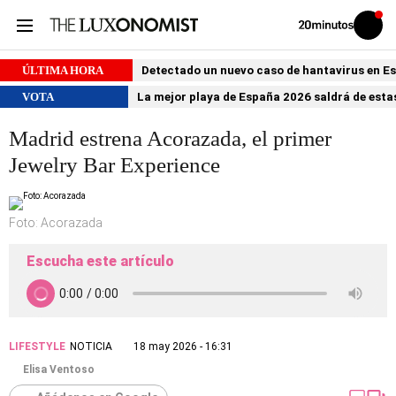
Volver
Iniciar
a
sesión
20MINUTOS.ES
ÚLTIMA HORA
Detectado un nuevo caso de hantavirus en 
VOTA
La mejor playa de España 2026 saldrá de estas
Madrid estrena Acorazada, el primer
Jewelry Bar Experience
Foto: Acorazada
Escucha este artículo
LIFESTYLE
NOTICIA
18 may 2026 - 16:31
Elisa Ventoso