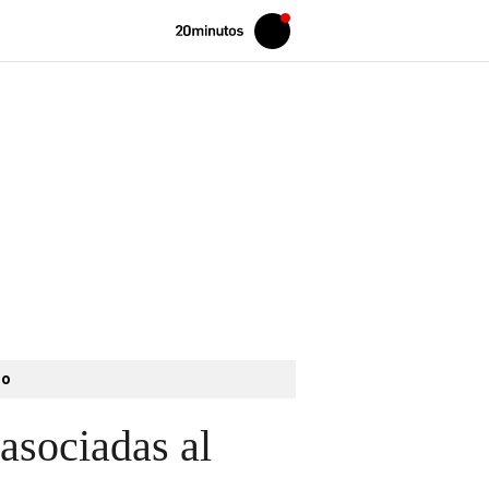
Volver
Iniciar
a
sesión
20MINUTOS.ES
to
 asociadas al