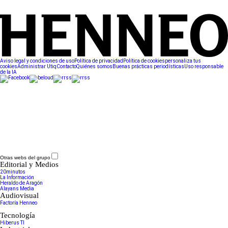
Aviso legal y condiciones de uso
Política de privacidad
Política de cookies
personaliza tus
cookies
Administrar Utiq
Contacto
Quiénes somos
Buenas prácticas periodísticas
Uso responsable
de la IA
Otras webs del grupo
Editorial y Medios
20minutos
La Información
Heraldo de Aragón
Alayans Media
Audiovisual
Factoría Henneo
Tecnología
Hiberus TI