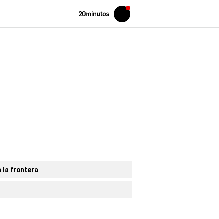
Volver
Iniciar
a
sesión
20MINUTOS.ES
 la frontera