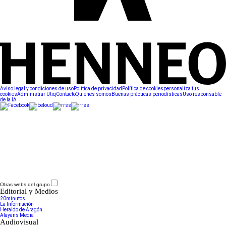
Aviso legal y condiciones de uso
Política de privacidad
Política de cookies
personaliza tus
cookies
Administrar Utiq
Contacto
Quiénes somos
Buenas prácticas periodísticas
Uso responsable
de la IA
Otras webs del grupo
Editorial y Medios
20minutos
La Información
Heraldo de Aragón
Alayans Media
Audiovisual