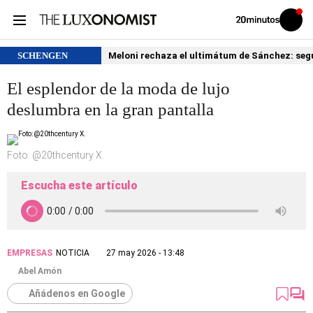
Volver
Iniciar
a
sesión
20MINUTOS.ES
SCHENGEN
Meloni rechaza el ultimátum de Sánchez: segu
El esplendor de la moda de lujo
deslumbra en la gran pantalla
Foto: @20thcentury X.
Escucha este artículo
EMPRESAS
NOTICIA
27 may 2026 - 13:48
Abel Amón
Añádenos en Google