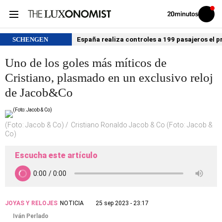
Volver
Iniciar
a
sesión
20MINUTOS.ES
SCHENGEN
España realiza controles a 199 pasajeros el p
Uno de los goles más míticos de
Cristiano, plasmado en un exclusivo reloj
de Jacob&Co
(Foto: Jacob & Co)
Cristiano Ronaldo Jacob & Co (Foto: Jacob &
Co)
Escucha este artículo
JOYAS Y RELOJES
NOTICIA
25 sep 2023 - 23:17
Iván Perlado