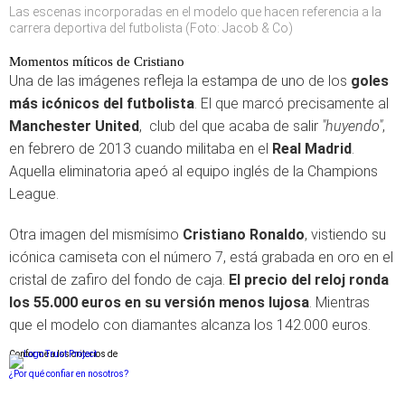
Las escenas incorporadas en el modelo que hacen referencia a la
carrera deportiva del futbolista (Foto: Jacob & Co)
Momentos míticos de Cristiano
Una de las imágenes refleja la estampa de uno de los
goles
más icónicos del futbolista
. El que marcó precisamente al
Manchester United
, club del que acaba de salir
"huyendo"
,
en febrero de 2013 cuando militaba en el
Real Madrid
.
Aquella eliminatoria apeó al equipo inglés de la Champions
League.
Otra imagen del mismísimo
Cristiano Ronaldo
, vistiendo su
icónica camiseta con el número 7, está grabada en oro en el
cristal de zafiro del fondo de caja.
El precio del reloj ronda
los 55.000 euros en su versión menos lujosa
. Mientras
que el modelo con diamantes alcanza los 142.000 euros.
Conforme a los criterios de
¿Por qué confiar en nosotros?