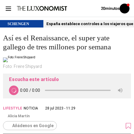
Volver
Iniciar
a
sesión
20MINUTOS.ES
SCHENGEN
España establece controles a los viajeros que 
Así es el Renaissance, el super yate
gallego de tres millones por semana
Foto: Freire Shipyard
Escucha este artículo
LIFESTYLE
NOTICIA
28 jul 2023 - 11:29
Alicia Martín
Añádenos en Google