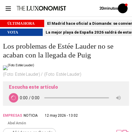
Volver
Iniciar
a
sesión
20MINUTOS.ES
ÚLTIMA HORA
El Madrid hace oficial a Diomande: se conviert
VOTA
La mejor playa de España 2026 saldrá de estas
Los problemas de Estée Lauder no se
acaban con la llegada de Puig
(Foto: Estée Lauder)
(Foto: Estée Lauder)
Escucha este artículo
EMPRESAS
NOTICIA
12 may 2026 - 13:02
Abel Amón