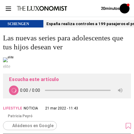
Volver
Iniciar
a
sesión
20MINUTOS.ES
SCHENGEN
España realiza controles a 199 pasajeros el p
Las nuevas series para adolescentes que
tus hijos desean ver
elite
Escucha este artículo
LIFESTYLE
NOTICIA
21 mar 2022 - 11:43
Patricia Peyró
Añádenos en Google