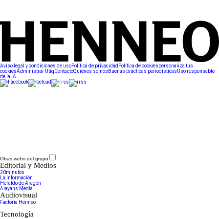
Aviso legal y condiciones de uso
Política de privacidad
Política de cookies
personaliza tus
cookies
Administrar Utiq
Contacto
Quiénes somos
Buenas prácticas periodísticas
Uso responsable
de la IA
Otras webs del grupo
Editorial y Medios
20minutos
La Información
Heraldo de Aragón
Alayans Media
Audiovisual
Factoría Henneo
Tecnología