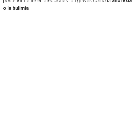
posteriormente en afecciones tan graves como la
anorexia
o la bulimia
.