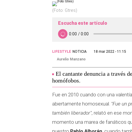
(Foto: Gtres)
Escucha este artículo
LIFESTYLE
NOTICIA
18 mar 2022 - 11:15
Aurelio Manzano
El cantante denuncia a través d
homófobos.
Fue en 2010 cuando con una valentía 
abiertamente homosexual.
"Fue un p
también liberador"
, relató en ese mo
momento una marea de fanáticos quisi
nuestro
Pablo Alborán
, cuando tamb