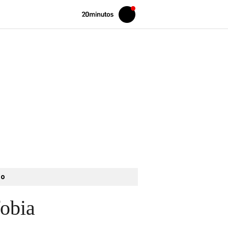
Volver
Iniciar
a
sesión
20MINUTOS.ES
to
fobia