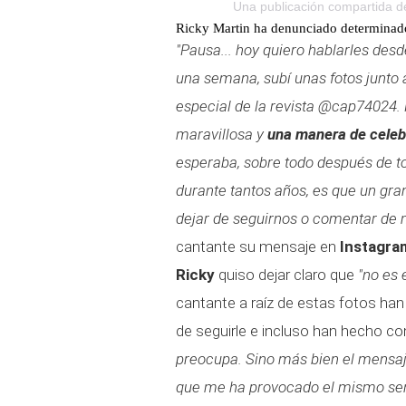
Una publicación compartida de
Ricky Martin ha denunciado determinad
"Pausa... hoy quiero hablarles des
una semana, subí unas fotos junto 
especial de la revista @cap74024.
maravillosa y
una manera de celebr
esperaba, sobre todo después de to
durante tantos años, es que un gr
dejar de seguirnos o comentar de 
cantante su mensaje en
Instagra
Ricky
quiso dejar claro que
"no es 
cantante a raíz de estas fotos ha
de seguirle e incluso han hecho c
preocupa. Sino más bien el mensaj
que me ha provocado el mismo se