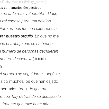
 Ricky Martin (@ricky_martin)
os comentarios despectivos
de mi lado más vulnerable... Hace
a mi esposo para una edición
 Para ambos fue una experiencia
ar nuestro orgullo
. Lo que no me
do el trabajo que se ha hecho
an número de personas decidieran
manera despectiva",
inició el
m
.
el numero de seguidores -
según el
n sido muchos los que han dejado
omentarios feos
- lo que me
e que hay detrás de su decisión lo
ntimiento que tuve hace años