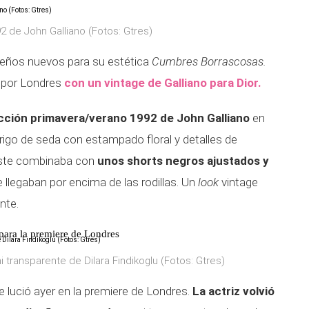
92 de John Galliano (Fotos: Gtres)
seños nuevos para su estética
Cumbres Borrascosas.
 por Londres
con un vintage de Galliano para Dior.
cción primavera/verano 1992 de John Galliano
en
brigo de seda con estampado floral y detalles de
Este combinaba con
unos shorts negros ajustados y
 llegaban por encima de las rodillas. Un
look
vintage
nte.
para la premiere de Londres
 transparente de Dilara Findikoglu (Fotos: Gtres)
e lució ayer en la premiere de Londres.
La actriz volvió