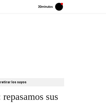
Volver
Iniciar
a
sesión
20MINUTOS.ES
retirar los suyos
: repasamos sus