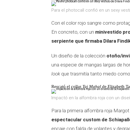
Para el photocall confió en un sexy vesti
Con el color rojo sangre como protagon
En concreto, con un
minivestido pr
serpiente que firmaba Dilara Findi
Un diseño de la colección
otoño/invi
una especie de mangas largas de ho
look
que trasmitía tanto miedo como
Rescató el collar
Taj Mahal
de Elizabeth Ta
Impactó en la alfombra roja con un dise
Para la primera alfombra roja Margot
espectacular custom de Schiapall
encaje con falda de volantes y degra