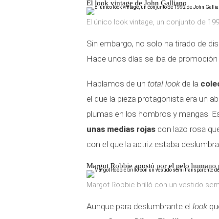
El look vintage de John Galliano
El único look vintage, un conjunto de 19
Sin embargo, no solo ha tirado de di
Hace unos días se iba de promoción
Hablamos de un
total look
de la
cole
el que la pieza protagonista era un a
plumas en los hombros y mangas. 
unas medias rojas
con lazo rosa que
con el que la actriz estaba deslumbra
Margot Robbie apostó por el pelo humano 
Margot Robbie brilló con un vestido semi
Aunque para deslumbrante el
look
qu