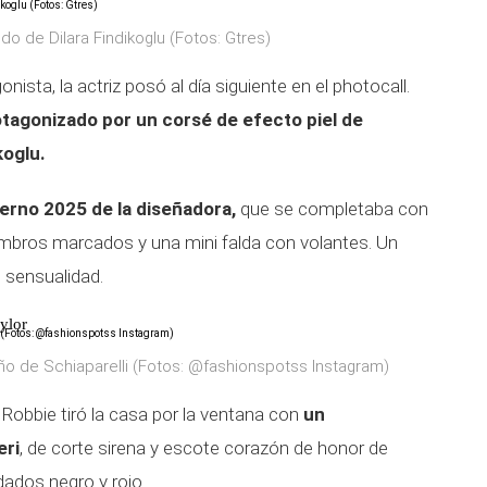
do de Dilara Findikoglu (Fotos: Gtres)
ista, la actriz posó al día siguiente en el photocall.
otagonizado por un corsé de efecto piel de
koglu.
erno 2025 de la diseñadora,
que se completaba con
mbros marcados y una mini falda con volantes. Un
 sensualidad.
ylor
ño de Schiaparelli (Fotos: @fashionspotss Instagram)
 Robbie tiró la casa por la ventana con
un
eri
, de corte sirena y escote corazón de honor de
dados negro y rojo.