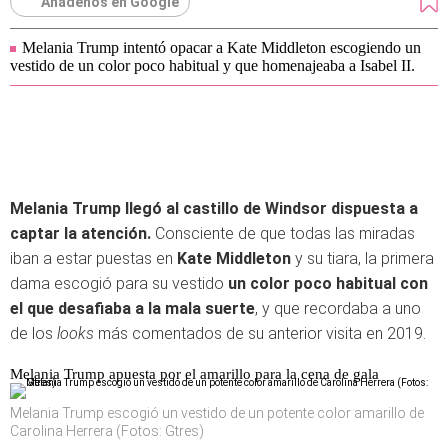
Añádenos en Google
Melania Trump intentó opacar a Kate Middleton escogiendo un
vestido de un color poco habitual y que homenajeaba a Isabel II.
Melania Trump llegó al castillo de Windsor dispuesta a
captar la atención.
Consciente de que todas las miradas
iban a estar puestas en
Kate Middleton
y su tiara, la primera
dama escogió para su vestido
un color poco habitual con
el que desafiaba a la mala suerte
, y que recordaba a uno
de los
looks
más comentados de su anterior visita en 2019.
Melania Trump apuesta por el amarillo para la cena de gala
Melania Trump escogió un vestido de un potente color amarillo de
Carolina Herrera (Fotos: Gtres)