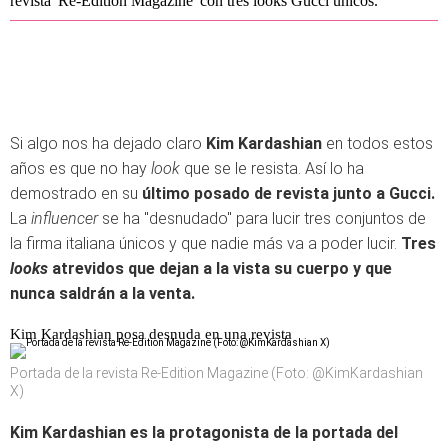
revista 'Re-Edition Magazine' con tres looks Gucci únicos.
Si algo nos ha dejado claro
Kim Kardashian
en todos estos
años es que no hay
look
que se le resista. Así lo ha
demostrado en su
último posado de revista junto a Gucci.
La
influencer
se ha "desnudado" para lucir tres conjuntos de
la firma italiana únicos y que nadie más va a poder lucir.
Tres
looks
atrevidos que dejan a la vista su cuerpo y que
nunca saldrán a la venta.
Kim Kardashian posa desnuda en una revista
Portada de la revista Re-Edition Magazine (Foto: @KimKardashian
X)
Kim Kardashian es la protagonista de la portada del