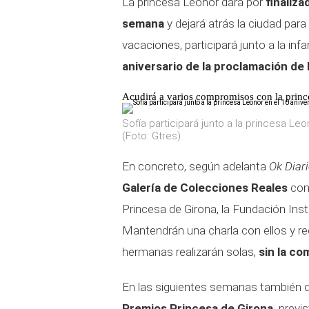
La princesa Leonor dará por
finaliza
semana
y dejará atrás la ciudad par
vacaciones, participará junto a la i
aniversario de la proclamación de
Acudirá a varios compromisos con la prin
Sofía participará junto a la princesa Leo
(Foto: Gtres)
En concreto, según adelanta
Ok Diar
Galería de Colecciones Reales
con
Princesa de Girona, la Fundación Inst
Mantendrán una charla con ellos y rec
hermanas realizarán solas,
sin la co
En las siguientes semanas también 
Premios Princesa de Girona,
previs