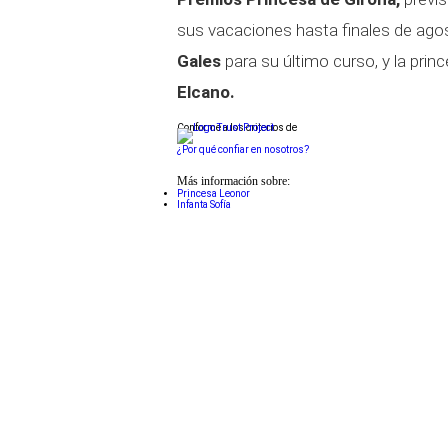
sus vacaciones hasta finales de agos
Gales
para su último curso, y la pri
Elcano.
Conforme a los criterios de
¿Por qué confiar en nosotros?
Más información sobre:
Princesa Leonor
Infanta Sofía