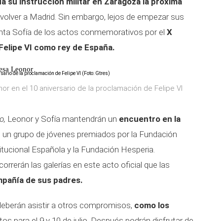
da su instrucción militar en Zaragoza
la próxima
a volver a Madrid. Sin embargo, lejos de empezar sus
nfanta Sofía de los actos conmemorativos por el
X
 Felipe VI como rey de España.
cesa Leonor
nor en el 10 aniversario de la proclamación de Felipe VI
io,
Leonor y Sofía mantendrán un
encuentro en la
 un grupo de jóvenes premiados por la Fundación
itucional Española y la Fundación Hesperia.
orrerán las galerías en este acto oficial que las
mpañía de sus padres.
deberán asistir a otros compromisos,
como los
tos para el 9 y 10 de julio. Después podrán disfrutar de