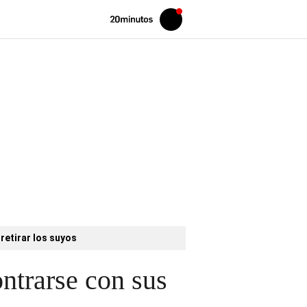
Volver
Iniciar
a
sesión
20MINUTOS.ES
retirar los suyos
ntrarse con sus