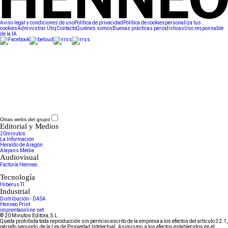
Aviso legal y condiciones de uso
Política de privacidad
Política de cookies
personaliza tus
cookies
Administrar Utiq
Contacto
Quiénes somos
Buenas prácticas periodísticas
Uso responsable
de la IA
Otras webs del grupo
Editorial y Medios
20minutos
La Información
Heraldo de Aragón
Alayans Media
Audiovisual
Factoría Henneo
Tecnología
Hiberus TI
Industrial
Distribución - DASA
Henneo Print
imprentaonline.net
© 20 Minutos Editora, S.L.
Queda prohibida toda reproducción sin permiso escrito de la empresa a los efectos del artículo 32.1,
párrafo segundo, de la Ley de Propiedad Intelectual. Asimismo, a los efectos establecidos en el