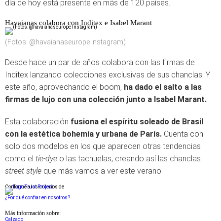
día de hoy está presente en más de 120 países.
Havaianas colabora con Inditex e Isabel Marant
(Fotos: @havaianaseurope Instagram)
Desde hace un par de años colabora con las firmas de
Inditex lanzando colecciones exclusivas de sus chanclas. Y
este año, aprovechando el boom,
ha dado el salto a las
firmas de lujo con una colección junto a Isabel Marant.
Esta colaboración
fusiona el espíritu soleado de Brasil
con la estética bohemia y urbana de París.
Cuenta con
solo dos modelos en los que aparecen otras tendencias
como el
tie-dye
o las tachuelas, creando así las chanclas
street style
que más vamos a ver este verano.
Conforme a los criterios de
¿Por qué confiar en nosotros?
Más información sobre:
Calzado