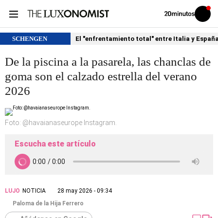
Volver
Iniciar
a
sesión
20MINUTOS.ES
SCHENGEN
El "enfrentamiento total" entre Italia y Españ
De la piscina a la pasarela, las chanclas de
goma son el calzado estrella del verano
2026
Foto: @havaianaseurope Instagram.
Escucha este artículo
LUJO
NOTICIA
28 may 2026 - 09:34
Paloma de la Hija Ferrero