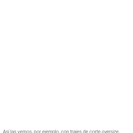
Así las vemos, por ejemplo, con trajes de corte
oversize
,