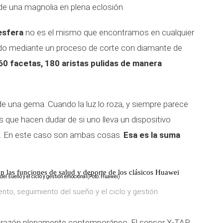
l de una magnolia en plena eclosión.
 esfera
no es el mismo que encontramos en cualquier
jado mediante un proceso de corte con diamante de
60 facetas, 180 aristas pulidas de manera
l de una gema. Cuando la luz lo roza, y siempre parece
os que hacen dudar de si uno lleva un dispositivo
ón. En este caso son ambas cosas.
Esa es la suma
las funciones de salud y deporte de los clásicos Huawei
o, seguimiento del sueño y el ciclo y gestión
n corazón plenamente contemporáneo. El sensor X-TAP,