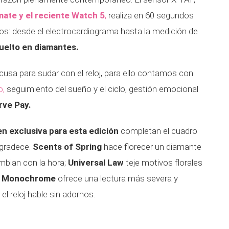
mate y el reciente Watch 5
,
realiza en 60 segundos
os: desde el electrocardiograma hasta la medición de
vuelto en diamantes.
sa para sudar con el reloj, para ello contamos con
o,
seguimiento del sueño y el ciclo, gestión emocional
rve Pay.
n exclusiva para esta edición
completan el cuadro
agradece.
Scents of Spring
hace florecer un diamante
mbian con la hora;
Universal Law
teje motivos florales
;
Monochrome
ofrece una lectura más severa y
el reloj hable sin adornos.