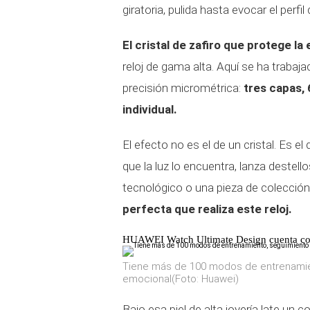
giratoria, pulida hasta evocar el perfi
El cristal de zafiro que protege la
reloj de gama alta. Aquí se ha traba
precisión micrométrica:
tres capas, 
individual.
El efecto no es el de un cristal. Es e
que la luz lo encuentra, lanza destell
tecnológico o una pieza de colecci
perfecta que realiza este reloj.
HUAWEI Watch Ultimate Design cuenta con 
Tiene más de 100 modos de entrenamient
emocional(Foto: Huawei)
Bajo esa piel de alta joyería late u