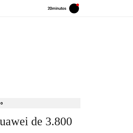
Volver
Iniciar
a
sesión
20MINUTOS.ES
to
Huawei de 3.800