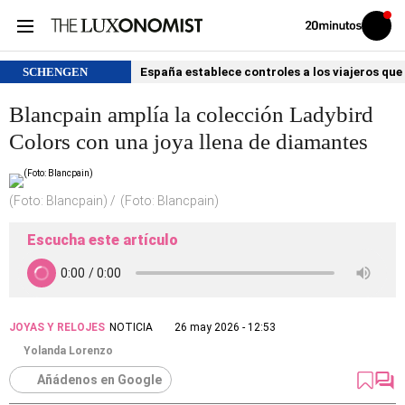
Volver
Iniciar
a
sesión
20MINUTOS.ES
SCHENGEN
España establece controles a los viajeros que 
Blancpain amplía la colección Ladybird
Colors con una joya llena de diamantes
(Foto: Blancpain)
(Foto: Blancpain)
Escucha este artículo
JOYAS Y RELOJES
NOTICIA
26 may 2026 - 12:53
Yolanda Lorenzo
Añádenos en Google