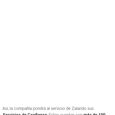
Así, la compañía pondrá al servicio de Zalando sus
Servicios de Confianza
. Estos cuentan con
más de 100