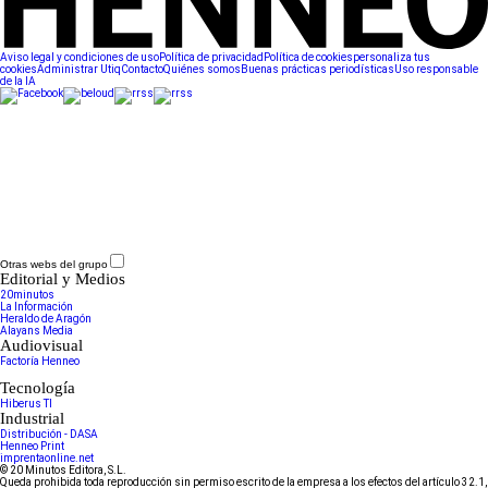
Aviso legal y condiciones de uso
Política de privacidad
Política de cookies
personaliza tus
cookies
Administrar Utiq
Contacto
Quiénes somos
Buenas prácticas periodísticas
Uso responsable
de la IA
Otras webs del grupo
Editorial y Medios
20minutos
La Información
Heraldo de Aragón
Alayans Media
Audiovisual
Factoría Henneo
Tecnología
Hiberus TI
Industrial
Distribución - DASA
Henneo Print
imprentaonline.net
© 20 Minutos Editora, S.L.
Queda prohibida toda reproducción sin permiso escrito de la empresa a los efectos del artículo 32.1,