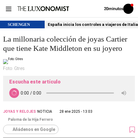
Volver
Iniciar
a
sesión
20MINUTOS.ES
SCHENGEN
España inicia los controles a viajeros de Itali
La millonaria colección de joyas Cartier
que tiene Kate Middleton en su joyero
Foto: Gtres
Escucha este artículo
JOYAS Y RELOJES
NOTICIA
28 ene 2025 - 13:03
Paloma de la Hija Ferrero
Añádenos en Google