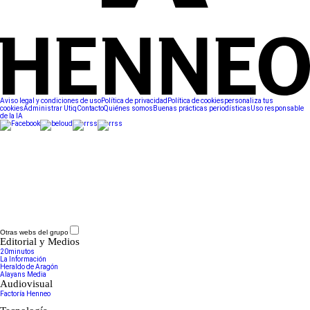
Aviso legal y condiciones de uso
Política de privacidad
Política de cookies
personaliza tus
cookies
Administrar Utiq
Contacto
Quiénes somos
Buenas prácticas periodísticas
Uso responsable
de la IA
Otras webs del grupo
Editorial y Medios
20minutos
La Información
Heraldo de Aragón
Alayans Media
Audiovisual
Factoría Henneo