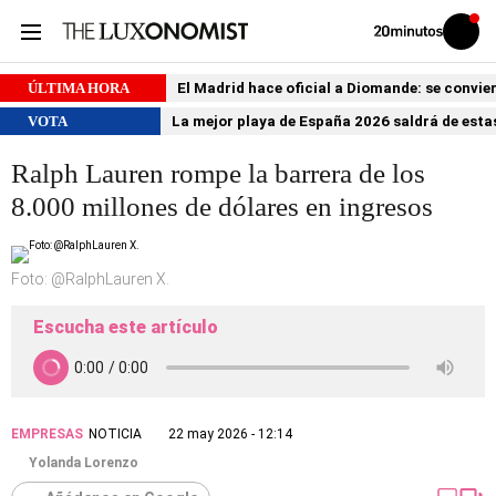
Volver
Iniciar
a
sesión
20MINUTOS.ES
ÚLTIMA HORA
El Madrid hace oficial a Diomande: se conviert
VOTA
La mejor playa de España 2026 saldrá de estas
Ralph Lauren rompe la barrera de los
8.000 millones de dólares en ingresos
Foto: @RalphLauren X.
Escucha este artículo
EMPRESAS
NOTICIA
22 may 2026 - 12:14
Yolanda Lorenzo