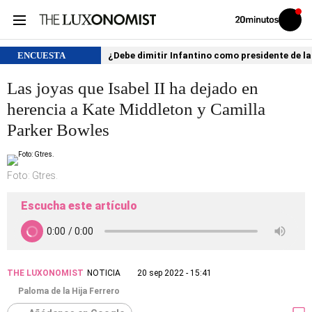
Volver
Iniciar
a
sesión
20MINUTOS.ES
ENCUESTA
¿Debe dimitir Infantino como presidente de la
Las joyas que Isabel II ha dejado en
herencia a Kate Middleton y Camilla
Parker Bowles
Foto: Gtres.
Escucha este artículo
THE LUXONOMIST
NOTICIA
20 sep 2022 - 15:41
Paloma de la Hija Ferrero