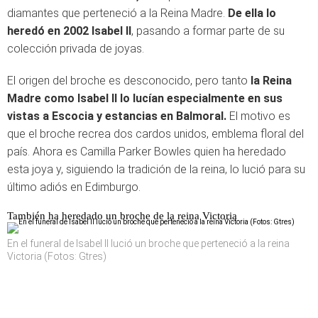
diamantes que perteneció a la Reina Madre.
De ella lo
heredó en 2002 Isabel II
, pasando a formar parte de su
colección privada de joyas.
El origen del broche es desconocido, pero tanto
la Reina
Madre como Isabel II lo lucían especialmente en sus
vistas a Escocia y estancias en Balmoral.
El motivo es
que el broche recrea dos cardos unidos, emblema floral del
país. Ahora es Camilla Parker Bowles quien ha heredado
esta joya y, siguiendo la tradición de la reina, lo lució para su
último adiós en Edimburgo.
También ha heredado un broche de la reina Victoria
En el funeral de Isabel II lució un broche que perteneció a la reina
Victoria (Fotos: Gtres)