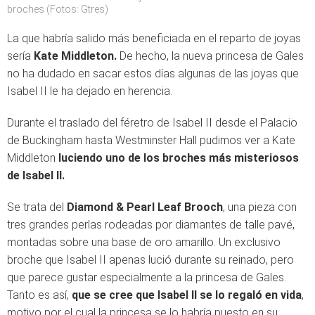
broches (Fotos: Gtres)
La que habría salido más beneficiada en el reparto de joyas
sería
Kate Middleton.
De hecho, la nueva princesa de Gales
no ha dudado en sacar estos días algunas de las joyas que
Isabel II le ha dejado en herencia.
Durante el traslado del féretro de Isabel II desde el Palacio
de Buckingham hasta Westminster Hall pudimos ver a Kate
Middleton
luciendo uno de los broches más misteriosos
de Isabel II.
Se trata del
Diamond & Pearl Leaf Brooch
, una pieza con
tres grandes perlas rodeadas por diamantes de talle pavé,
montadas sobre una base de oro amarillo. Un exclusivo
broche que Isabel II apenas lució durante su reinado, pero
que parece gustar especialmente a la princesa de Gales.
Tanto es así,
que se cree que Isabel II se lo regaló en vida
,
motivo por el cual la princesa se lo habría puesto en su