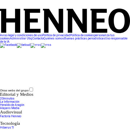
Aviso legal y condiciones de uso
Política de privacidad
Política de cookies
personaliza tus
cookies
Administrar Utiq
Contacto
Quiénes somos
Buenas prácticas periodísticas
Uso responsable
de la IA
Otras webs del grupo
Editorial y Medios
20minutos
La Información
Heraldo de Aragón
Alayans Media
Audiovisual
Factoría Henneo
Tecnología
Hiberus TI