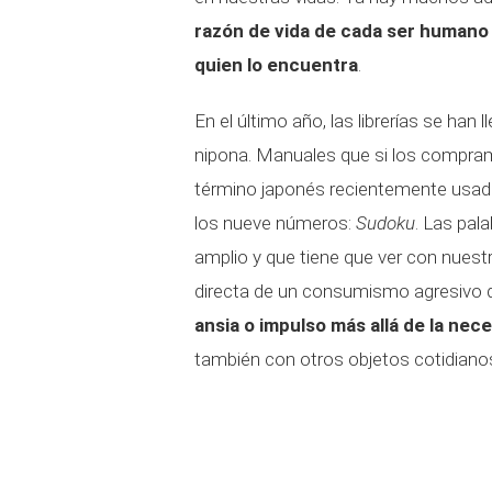
razón de vida de cada ser humano q
quien lo encuentra
.
En el último año, las librerías se ha
nipona. Manuales que si los compramo
término japonés recientemente usa
los nueve números:
Sudoku
. Las pa
amplio y que tiene que ver con nues
directa de un consumismo agresivo 
ansia o impulso más allá de la nec
también con otros objetos cotidiano