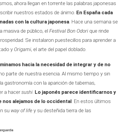
smos, ahora llegan en torrente las palabras japonesas
scribir nuestros estados de ánimo.
En España cada
onadas con la cultura japonesa
. Hace una semana se
a masiva de público, el
Festival Bon Odori
que rinde
osperidad. Se instalaron puestecillos para aprender a
rtado y
Origami
, el arte del papel doblado.
minamos hacia la necesidad de integrar y de no
omo parte de nuestra esencia. Al mismo tiempo y sin
la gastronomía con la aparición de tabernas,
er a hacer
sushi
.
Lo japonés parece identificarnos y
e nos alejamos de lo occidental
. En estos últimos
on su
way of life
y su desteñida tierra de las