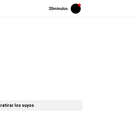
Volver
Iniciar
a
sesión
20MINUTOS.ES
retirar los suyos