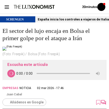
Volver
Iniciar
a
sesión
20MINUTOS.ES
SCHENGEN
España inicia los controles a viajeros de Itali
El sector del lujo encaja en Bolsa el
primer golpe por el ataque a Irán
(Foto: Freepik)
Bolsa (Foto: Freepik)
Escucha este artículo
EMPRESAS
NOTICIA
02 mar 2026 - 17:46
Juan Cabal
Añádenos en Google