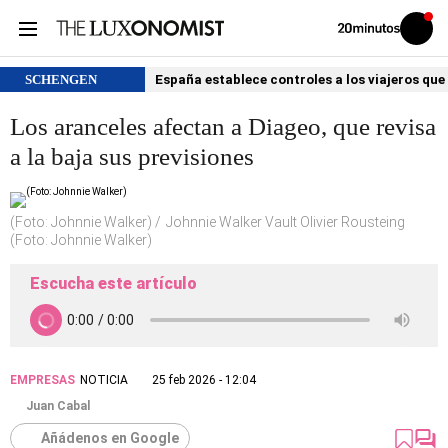
Volver
Iniciar
a
sesión
20MINUTOS.ES
SCHENGEN
España establece controles a los viajeros que 
Los aranceles afectan a Diageo, que revisa
a la baja sus previsiones
(Foto: Johnnie Walker)
Johnnie Walker Vault Olivier Rousteing
(Foto: Johnnie Walker)
Escucha este artículo
EMPRESAS
NOTICIA
25 feb 2026 - 12:04
Juan Cabal
Añádenos en Google