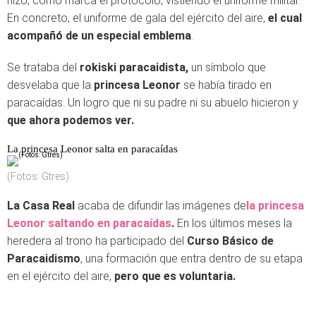
hizo, como marca el protocolo, vistiendo el uniforme militar.
En concreto, el uniforme de gala del ejército del aire,
el cual
acompañó de un especial emblema
.
Se trataba del
rokiski paracaidista,
un símbolo que
desvelaba que la
princesa Leonor
se había tirado en
paracaídas. Un logro que ni su padre ni su abuelo hicieron y
que ahora podemos ver.
La princesa Leonor salta en paracaídas
(Fotos: Gtres)
La Casa Real
acaba de difundir las imágenes de
la princesa
Leonor saltando en paracaídas
.
En los últimos meses la
heredera al trono ha participado del
Curso Básico de
Paracaidismo
, una formación que entra dentro de su etapa
en el ejército del aire,
pero que es voluntaria.