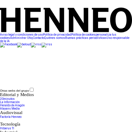
Aviso legal y condiciones de uso
Política de privacidad
Política de cookies
personaliza tus
cookies
Administrar Utiq
Contacto
Quiénes somos
Buenas prácticas periodísticas
Uso responsable
de la IA
Otras webs del grupo
Editorial y Medios
20minutos
La Información
Heraldo de Aragón
Alayans Media
Audiovisual
Factoría Henneo
Tecnología
Hiberus TI