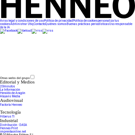
Aviso legal y condiciones de uso
Política de privacidad
Política de cookies
personaliza tus
cookies
Administrar Utiq
Contacto
Quiénes somos
Buenas prácticas periodísticas
Uso responsable
de la IA
Otras webs del grupo
Editorial y Medios
20minutos
La Información
Heraldo de Aragón
Alayans Media
Audiovisual
Factoría Henneo
Tecnología
Hiberus TI
Industrial
Distribución - DASA
Henneo Print
imprentaonline.net
© 20 Minutos Editora, S.L.