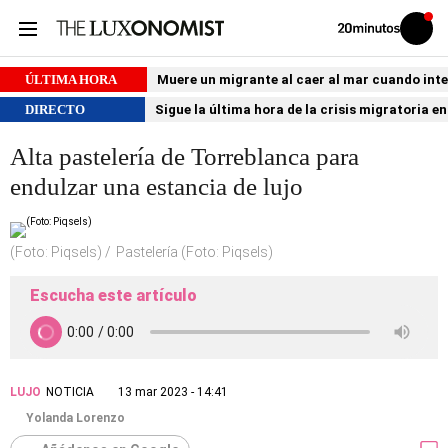
Volver
Iniciar
a
sesión
20MINUTOS.ES
ÚLTIMA HORA
Muere un migrante al caer al mar cuando int
DIRECTO
Sigue la última hora de la crisis migratoria e
Alta pastelería de Torreblanca para
endulzar una estancia de lujo
(Foto: Piqsels)
Pastelería (Foto: Piqsels)
Escucha este artículo
LUJO
NOTICIA
13 mar 2023 - 14:41
Yolanda Lorenzo