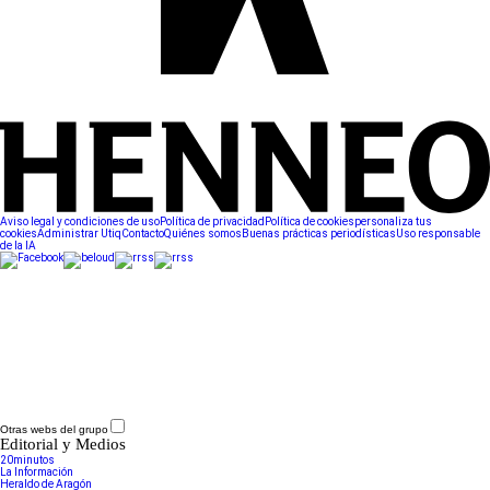
Aviso legal y condiciones de uso
Política de privacidad
Política de cookies
personaliza tus
cookies
Administrar Utiq
Contacto
Quiénes somos
Buenas prácticas periodísticas
Uso responsable
de la IA
Otras webs del grupo
Editorial y Medios
20minutos
La Información
Heraldo de Aragón