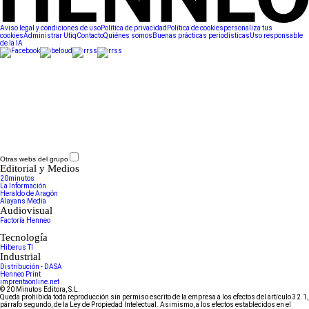
Aviso legal y condiciones de uso
Política de privacidad
Política de cookies
personaliza tus
cookies
Administrar Utiq
Contacto
Quiénes somos
Buenas prácticas periodísticas
Uso responsable
de la IA
Otras webs del grupo
Editorial y Medios
20minutos
La Información
Heraldo de Aragón
Alayans Media
Audiovisual
Factoría Henneo
Tecnología
Hiberus TI
Industrial
Distribución - DASA
Henneo Print
imprentaonline.net
© 20 Minutos Editora, S.L.
Queda prohibida toda reproducción sin permiso escrito de la empresa a los efectos del artículo 32.1,
párrafo segundo, de la Ley de Propiedad Intelectual. Asimismo, a los efectos establecidos en el