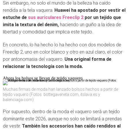
Sin embargo, no solo el mundo de la belleza ha caído
rendida a la tela vaquera.
Huawei ha apostado por vestir el
estuche de
sus auriculares Freeclip 2
por un tejido que
imita la textura del denim,
haciendo un guiño a la idea de
libertad y comodidad que implica este tejido.
En concreto, lo ha hecho lo ha hecho con dos modelos de
Freeclip 2, uno en color blanco y otro en azul claro, el color
por antonomasia del vaquero.
Una original forma de
relacionar la tecnología con la moda.
Ahora los bolsos se llevan de tejido vaquero
Muchas firmas de moda han lanzado bolsos hechos a partir de
tejido vaquero (Fotos: bottegaveneta.com, itslava.es y
balenciaga.com)
Por supuesto, dentro de la moda el vaquero será un tejido
dominante este 2026, aunque no solo se limitará a prendas
de vestir.
También los accesorios han caído rendidos al