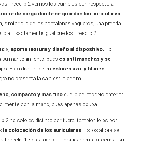
evos Freeclip 2 vemos los cambios con respecto al
tuche de carga donde se guardan los auriculares
m,
similar a la de los pantalones vaqueros, una prenda
l día. Exactamente igual que los Freeclip 2.
unda,
aporta textura y diseño al dispositivo.
Lo
ita su mantenimiento, pues
es anti manchas y se
apo. Está disponible en
colores azul y blanco.
ro no presenta la caja estilo denim.
eño, compacto y más fino
que la del modelo anterior,
fácilmente con la mano, pues apenas ocupa.
ip 2 no solo es distinto por fuera, también lo es por
s
la colocación de los auriculares.
Estos ahora se
los Freeclip 1, se cargan automáticamente al ocupar su