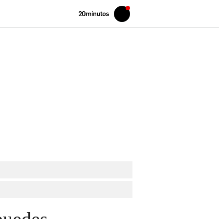
Volver
Iniciar
a
sesión
20MINUTOS.ES