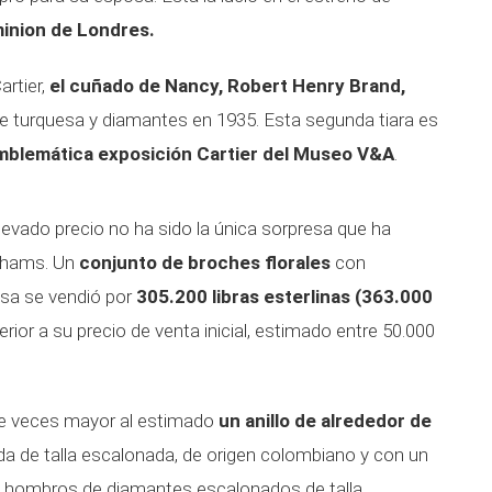
inion de Londres.
artier,
el cuñado de Nancy, Robert Henry Brand,
 de turquesa y diamantes en 1935. Esta segunda tiara es
mblemática exposición Cartier del Museo V&A
.
elevado precio no ha sido la única sorpresa que ha
onhams. Un
conjunto de broches florales
con
osa se vendió por
305.200 libras esterlinas (363.000
ior a su precio de venta inicial, estimado entre 50.000
te veces mayor al estimado
un anillo de alrededor de
a de talla escalonada, de origen colombiano y con un
re hombros de diamantes escalonados de talla