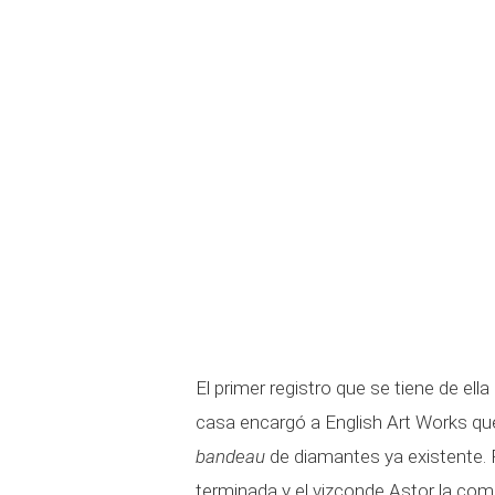
El primer registro que se tiene de ella
casa encargó a English Art Works que
bandeau
de diamantes ya existente.
terminada y el vizconde Astor la comp