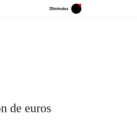
Volver
Iniciar
a
sesión
20MINUTOS.ES
ón de euros