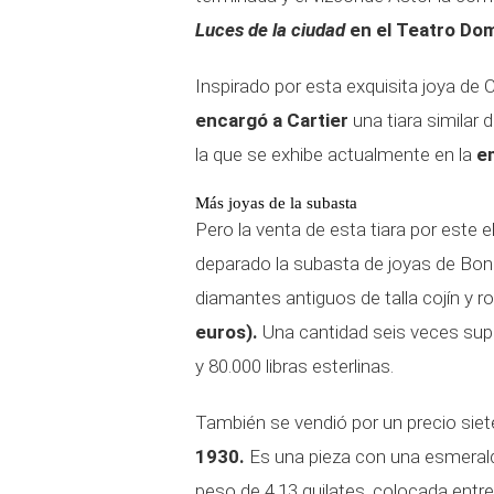
Luces de la ciudad
en el Teatro Dom
Inspirado por esta exquisita joya de C
encargó a Cartier
una tiara similar
la que se exhibe actualmente en la
e
Más joyas de la subasta
Pero la venta de esta tiara por este 
deparado la subasta de joyas de B
diamantes antiguos de talla cojín y r
euros).
Una cantidad seis veces super
y 80.000 libras esterlinas.
También se vendió por un precio sie
1930.
Es una pieza con una esmerald
peso de 4,13 quilates, colocada ent