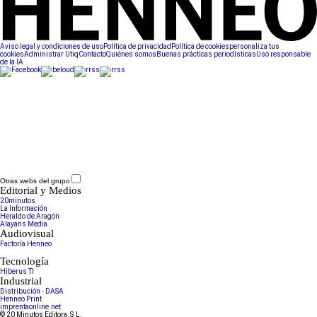
Aviso legal y condiciones de uso
Política de privacidad
Política de cookies
personaliza tus
cookies
Administrar Utiq
Contacto
Quiénes somos
Buenas prácticas periodísticas
Uso responsable
de la IA
Otras webs del grupo
Editorial y Medios
20minutos
La Información
Heraldo de Aragón
Alayans Media
Audiovisual
Factoría Henneo
Tecnología
Hiberus TI
Industrial
Distribución - DASA
Henneo Print
imprentaonline.net
© 20 Minutos Editora, S.L.