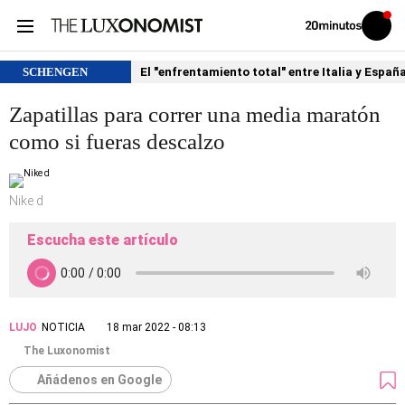
Volver
Iniciar
a
sesión
20MINUTOS.ES
SCHENGEN
El "enfrentamiento total" entre Italia y Españ
Zapatillas para correr una media maratón
como si fueras descalzo
Nike d
Escucha este artículo
LUJO
NOTICIA
18 mar 2022 - 08:13
The Luxonomist
Añádenos en Google