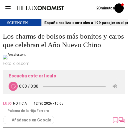
Volver
Iniciar
a
sesión
20MINUTOS.ES
SCHENGEN
España realiza controles a 199 pasajeros el p
Los charms de bolsos más bonitos y caros
que celebran el Año Nuevo Chino
Foto: dior.com.
Escucha este artículo
LUJO
NOTICIA
12 feb 2026 - 10:05
Paloma de la Hija Ferrero
Añádenos en Google