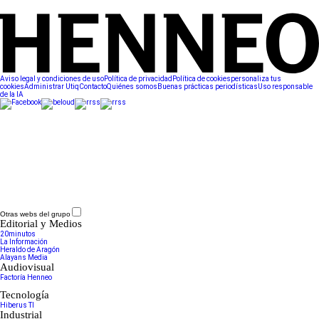
Aviso legal y condiciones de uso
Política de privacidad
Política de cookies
personaliza tus
cookies
Administrar Utiq
Contacto
Quiénes somos
Buenas prácticas periodísticas
Uso responsable
de la IA
Otras webs del grupo
Editorial y Medios
20minutos
La Información
Heraldo de Aragón
Alayans Media
Audiovisual
Factoría Henneo
Tecnología
Hiberus TI
Industrial