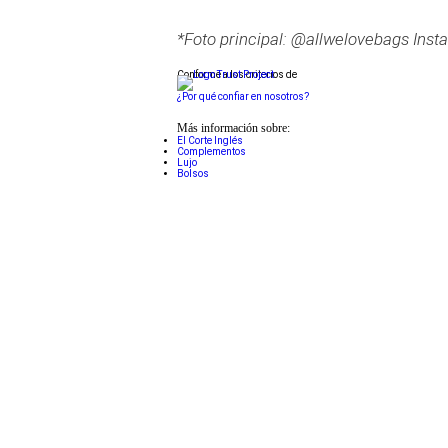
*Foto principal: @allwelovebags Inst
Conforme a los criterios de
¿Por qué confiar en nosotros?
Más información sobre:
El Corte Inglés
Complementos
Lujo
Bolsos