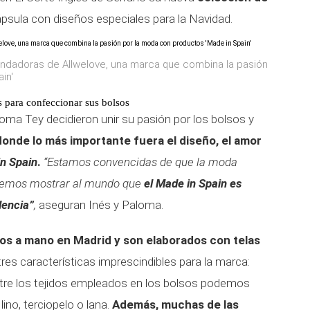
psula con diseños especiales para la Navidad.
undadoras de Allwelove, una marca que combina la pasión
in'
s para confeccionar sus bolsos
ma Tey decidieron unir su pasión por los bolsos y
donde lo más importante fuera el diseño, el amor
n Spain
.
“Estamos convencidas de que la moda
eremos mostrar al mundo que
el Made in Spain es
dencia”
,
aseguran Inés y Paloma.
os a mano en Madrid y son elaborados con telas
res características imprescindibles para la marca:
 Entre los tejidos empleados en los bolsos podemos
lino, terciopelo o lana.
Además, muchas de las