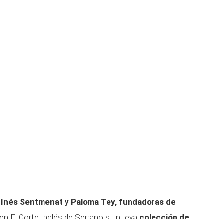
,
Inés Sentmenat y Paloma Tey, fundadoras de
n El Corte Inglés de Serrano su nueva
colección de