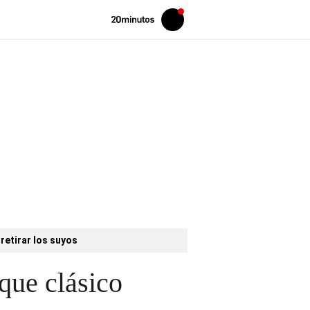
Volver
Iniciar
a
sesión
20MINUTOS.ES
retirar los suyos
que clásico