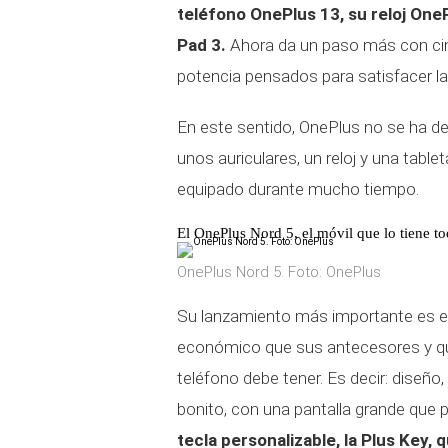
teléfono OnePlus 13, su reloj On
Pad 3.
Ahora da un paso más con cin
potencia pensados para satisfacer l
En este sentido, OnePlus no se ha d
unos auriculares, un reloj y una tabl
equipado durante mucho tiempo.
El OnePlus Nord 5, el móvil que lo tiene t
OnePlus Nord 5. Foto: OnePlus
Su lanzamiento más importante es e
económico que sus antecesores y q
teléfono debe tener. Es decir: diseño
bonito, con una pantalla grande qu
tecla personalizable, la Plus Key, 