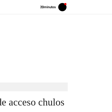
Volver
Iniciar
a
sesión
20MINUTOS.ES
de acceso chulos