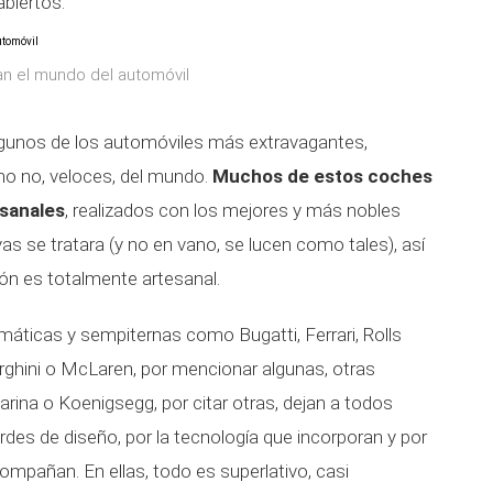
biertos.
an el mundo del automóvil
algunos de los automóviles más extravagantes,
mo no, veloces, del mundo.
Muchos de estos coches
esanales
, realizados con los mejores y más nobles
as se tratara (y no en vano, se lucen como tales), así
n es totalmente artesanal.
áticas y sempiternas como Bugatti, Ferrari, Rolls
rghini o McLaren, por mencionar algunas, otras
rina o Koenigsegg, por citar otras, dejan a todos
des de diseño, por la tecnología que incorporan y por
compañan. En ellas, todo es superlativo, casi