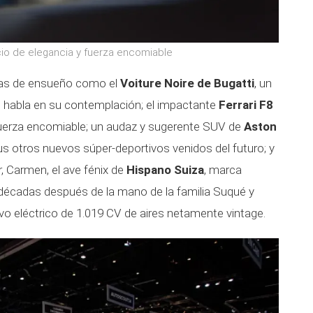
cio de elegancia y fuerza encomiable
llas de ensueño como el
Voiture Noire de Bugatti
, un
in habla en su contemplación; el impactante
Ferrari F8
y fuerza encomiable; un audaz y sugerente SUV de
Aston
s otros nuevos súper-deportivos venidos del futuro; y
 Carmen, el ave fénix de
Hispano Suiza
, marca
décadas después de la mano de la familia Suqué y
o eléctrico de 1.019 CV de aires netamente vintage.