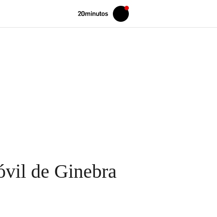
Volver
Iniciar
a
sesión
20MINUTOS.ES
óvil de Ginebra