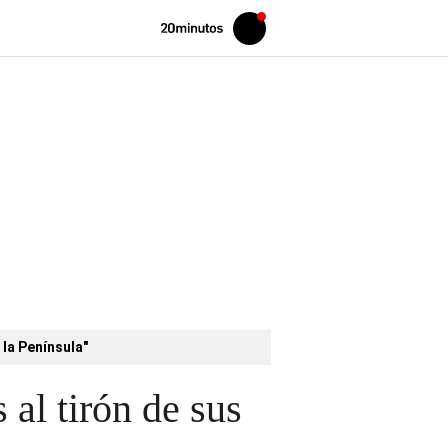
Volver
Iniciar
a
sesión
20MINUTOS.ES
 la Península"
al tirón de sus