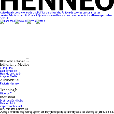
Aviso legal y condiciones de uso
Política de privacidad
Política de cookies
personaliza tus
cookies
Administrar Utiq
Contacto
Quiénes somos
Buenas prácticas periodísticas
Uso responsable
de la IA
Otras webs del grupo
Editorial y Medios
20minutos
La Información
Heraldo de Aragón
Alayans Media
Audiovisual
Factoría Henneo
Tecnología
Hiberus TI
Industrial
Distribución - DASA
Henneo Print
imprentaonline.net
© 20 Minutos Editora, S.L.
Queda prohibida toda reproducción sin permiso escrito de la empresa a los efectos del artículo 32.1,