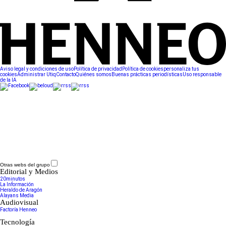
Aviso legal y condiciones de uso
Política de privacidad
Política de cookies
personaliza tus
cookies
Administrar Utiq
Contacto
Quiénes somos
Buenas prácticas periodísticas
Uso responsable
de la IA
Otras webs del grupo
Editorial y Medios
20minutos
La Información
Heraldo de Aragón
Alayans Media
Audiovisual
Factoría Henneo
Tecnología