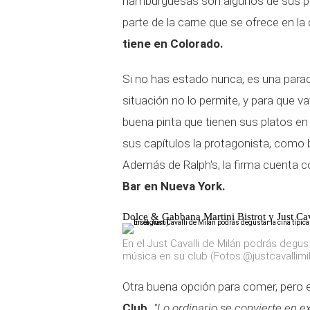
hamburguesas son algunos de sus p
parte de la carne que se ofrece en la 
tiene en Colorado.
Si no has estado nunca, es una parada 
situación no lo permite, y para que 
buena pinta que tienen sus platos en l
sus capítulos la protagonista, como 
Además de Ralph's, la firma cuenta 
Bar en Nueva York.
Dolce & Gabbana Martini Bistrot
y Just Ca
En el Just Cavalli de Milán podrás degust
música en su club (Fotos:@justcavallimi
Otra buena opción para comer, pero es
Club.
"Lo ordinario se convierte en ex