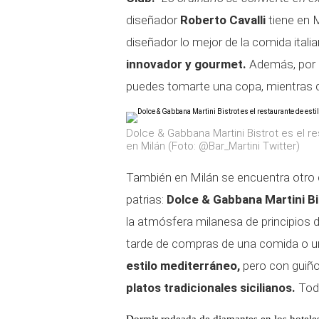
diseñador
Roberto Cavalli
tiene en M
diseñador lo mejor de la comida ital
innovador y gourmet.
Además, por l
puedes tomarte una copa, mientras di
Dolce & Gabbana Martini Bistrot es el 
en Milán (Foto: @Bar_Martini Twitter)
También en Milán se encuentra otro d
patrias:
Dolce & Gabbana Martini Bi
la atmósfera milanesa de principios d
tarde de compras de una comida o un
estilo mediterráneo,
pero con guiño
platos tradicionales sicilianos.
Todo