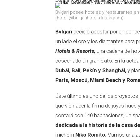
Dormir rodeada de diamantes en los hotele
Bvlgari posee hoteles y restaurantes e
(Foto: @bulgarihotels Instagram)
Bvlgari
decidió apostar por un concep
un lado el oro y los diamantes para 
Hotels & Resorts,
una cadena de hotel
cosechado un gran éxito. En la actua
Dubái, Bali, Pekín y Shanghái,
y pla
París, Moscú, Miami Beach y Roma
Éste último es uno de los proyectos 
que vio nacer la firma de joyas hace
contará con 140 habitaciones, un sp
dedicada a la historia de la casa de
michelin
Niko Romito.
Vamos una aut