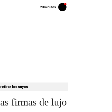
Volver
Iniciar
a
sesión
20MINUTOS.ES
retirar los suyos
s firmas de lujo