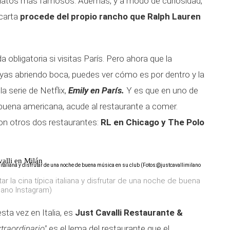
latos más famosos. Además, y a modo de curiosidad,
carta
procede del propio rancho que Ralph Lauren
obligatoria si visitas París. Pero ahora que la
vayas abriendo boca, puedes ver cómo es por dentro y la
a serie de Netflix,
Emily en París.
Y es que en uno de
buena americana, acude al restaurante a comer.
con otros dos restaurantes:
RL en Chicago y The Polo
valli en Milán
ar la cina típica italiana y disfrutar de una noche de buena
lano Instagram)
ta vez en Italia, es
Just Cavalli Restaurante &
traordinario"
es el lema del restaurante que el